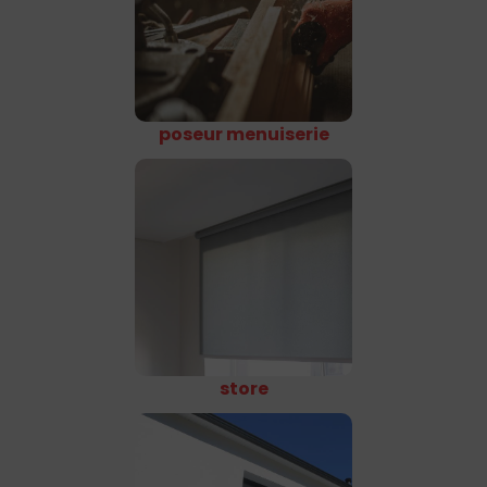
poseur menuiserie
store