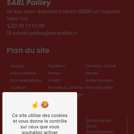
SARL Pailley
59 Rue Jean-Baptiste Colbert 10600 La Chapelle-
Saint-Luc
03 25 73 53 88
sylvain.pailley@sarlpailley.fr
Plan du site
Accueil
Fenêtres
Fenêtres de toit
Notre histoire
Portes
Stores
Nos réalisations
Volets
Aides fiscales
Contact
Portails & Clôtures
Nos actualités
Nos engagements
Portes de garage
Nos prestations
Ce site utilise des cookies
clôtures
volets roulants
store banne
et vous donne le contrôle
menuiserie
solaires
store
sur ceux que vous
porte d'entrée
volets battants
moustiquaire
souhaitez activer