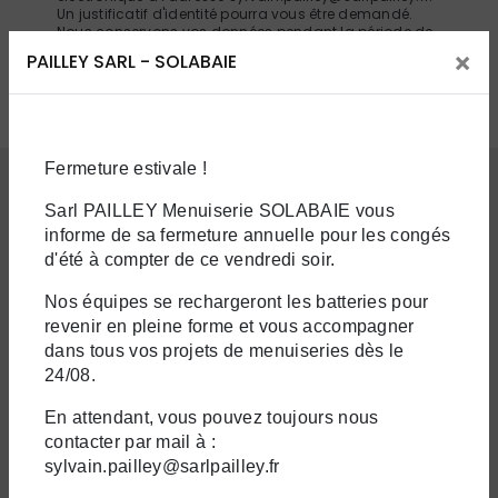
Un justificatif d'identité pourra vous être demandé.
Nous conservons vos données pendant la période de
prise de contact puis pendant la durée de prescription
×
PAILLEY SARL - SOLABAIE
légale aux fins probatoires et de gestion des
contentieux. Vous avez le droit de vous inscrire sur la
liste d'opposition au démarchage téléphonique,
disponible à cette adresse:
Bloctel.gouv.fr
. Consultez
le site cnil.fr pour plus d’informations sur vos droits.
Fermeture estivale !
Sarl PAILLEY Menuiserie SOLABAIE vous
Nos interventions sur ces villes
informe de sa fermeture annuelle pour les congés
d'été à compter de ce vendredi soir.
Nos équipes se rechargeront les batteries pour
revenir en pleine forme et vous accompagner
dans tous vos projets de menuiseries dès le
24/08.
En attendant, vous pouvez toujours nous
La Chapelle-Saint-
Troyes
contacter par mail à :
Luc
sylvain.pailley@sarlpailley.fr