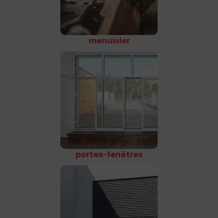
menuisier
portes-fenêtres