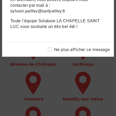
contacter par mail à :
sylvain.pailley@sarlpailley.fr
Toute l'équipe Solabaie LA CHAPELLE SAINT
La Chapelle-Saint-
Troyes
LUC vous souhaite un très bel été !
Luc
Ne plus afficher ce message
Brienne-le-Château
Les Riceys
Tonnerre
Romilly-sur-Seine