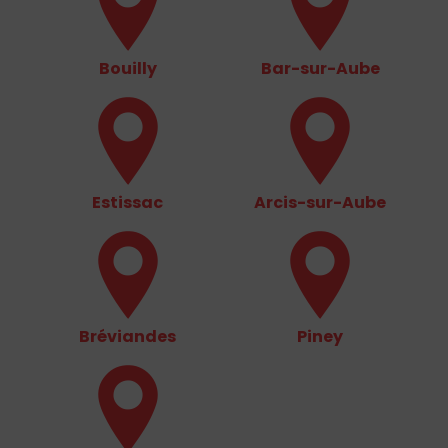
Bouilly
Bar-sur-Aube
Estissac
Arcis-sur-Aube
Bréviandes
Piney