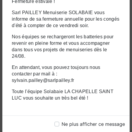
Fermeture estivale !
Sarl PAILLEY Menuiserie SOLABAIE vous
informe de sa fermeture annuelle pour les congés
d'été à compter de ce vendredi soir.
La Chapelle-Saint-
Troyes
Luc
Nos équipes se rechargeront les batteries pour
revenir en pleine forme et vous accompagner
dans tous vos projets de menuiseries dès le
24/08.
En attendant, vous pouvez toujours nous
contacter par mail à :
Brienne-le-Château
Les Riceys
sylvain.pailley@sarlpailley.fr
Toute l'équipe Solabaie LA CHAPELLE SAINT
LUC vous souhaite un très bel été !
Tonnerre
Romilly-sur-Seine
Ne plus afficher ce message