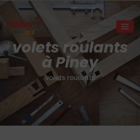
Panneau de gestion des cookies
volets roulants
à Piney
volets roulants