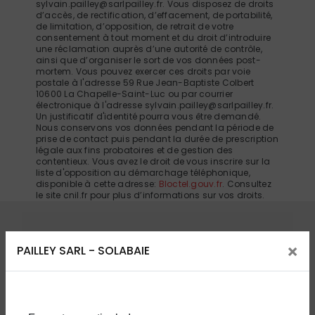
sylvain.pailley@sarlpailley.fr. Vous disposez de droits
d’accès, de rectification, d’effacement, de portabilité,
de limitation, d’opposition, de retrait de votre
consentement à tout moment et du droit d’introduire
une réclamation auprès d’une autorité de contrôle,
ainsi que d’organiser le sort de vos données post-
mortem. Vous pouvez exercer ces droits par voie
postale à l'adresse 59 Rue Jean-Baptiste Colbert
10600 La Chapelle-Saint-Luc ou par courrier
électronique à l'adresse sylvain.pailley@sarlpailley.fr.
Un justificatif d'identité pourra vous être demandé.
Nous conservons vos données pendant la période de
prise de contact puis pendant la durée de prescription
légale aux fins probatoires et de gestion des
contentieux. Vous avez le droit de vous inscrire sur la
liste d'opposition au démarchage téléphonique,
disponible à cette adresse:
Bloctel.gouv.fr
. Consultez
le site cnil.fr pour plus d’informations sur vos droits.
Nos interventions sur ces villes
×
PAILLEY SARL - SOLABAIE