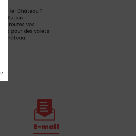
enne-le-Château ?
stallation
e à toutes vos
ptez pour des volets
le-Château.
ge
E-mail