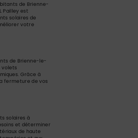
abitants de Brienne-
 Pailley est
nts solaires de
éliorer votre
ants de Brienne-le-
 volets
nomiques. Grâce à
la fermeture de vos
ts solaires à
esoins et déterminer
atériaux de haute