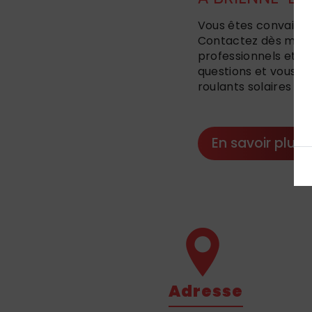
Vous êtes convaincu
Contactez dès mainte
professionnels et d
questions et vous a
roulants solaires p
En savoir plus
Adresse