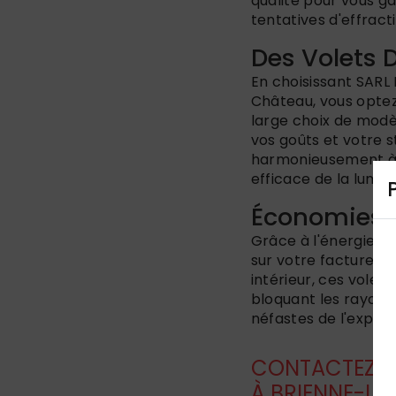
qualité pour vous ga
tentatives d'effract
Des Volets 
En choisissant SARL P
Château, vous optez
large choix de modèl
vos goûts et votre s
harmonieusement à v
efficace de la lumiè
Économies d
Grâce à l'énergie so
sur votre facture d
intérieur, ces vole
bloquant les rayons 
néfastes de l'exposi
CONTACTEZ SA
À BRIENNE-L