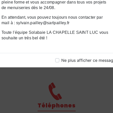
pleine forme et vous accompagner dans tous vos projets
de menuiseries dès le 24/08.
s par les avantages des volets roulants solaires à Bri
nant SARL Pailley pour bénéficier de nos services d'in
En attendant, vous pouvez toujours nous contacter par
e qualité. Nos équipes sont à votre écoute pour répondr
mail à : sylvain.pailley@sarlpailley.fr
ccompagner dans votre projet d'équipement solaire. O
erformants et esthétiques avec SARL Pailley à Brienne-
Toute l'équipe Solabaie LA CHAPELLE SAINT LUC vous
souhaite un très bel été !
Contactez-nous
Ne plus afficher ce messa
Téléphones