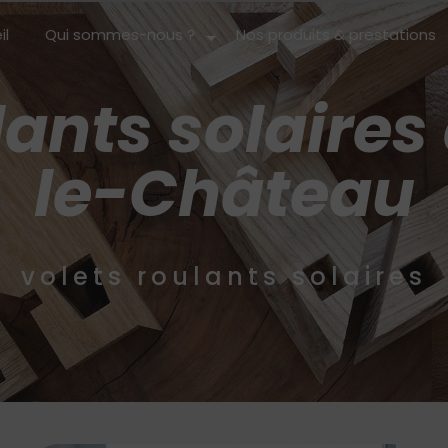
il
Qui sommes-nous ?
Nos produits & prestations
lants solaires
le-Château
volets roulants solaires