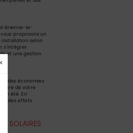
intempéries et aux
s à Brienne-le-
s vous proposons un
 installation selon
r s'intégrer
le et une gestion
×
faire des économies
rature de votre
 en été. En
ols des effets
TS SOLAIRES