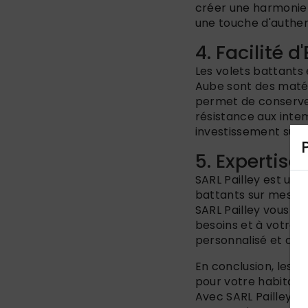
créer une harmonie 
une touche d'authent
4. Facilité d
Les volets battants
Aube sont des matér
permet de conserver 
résistance aux intem
investissement sur l
5. Expertise
SARL Pailley est une 
battants sur mesure 
SARL Pailley vous c
besoins et à votre s
personnalisé et de q
En conclusion, les 
pour votre habitat 
Avec SARL Pailley, fa