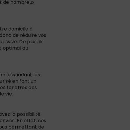
ent de nombreux
otre domicile à
 donc de réduire vos
essive. De plus, ils
rt optimal au
en dissuadant les
urisé en font un
vos fenêtres des
e vie.
vez la possibilité
nvies. En effet, ces
 vous permettant de