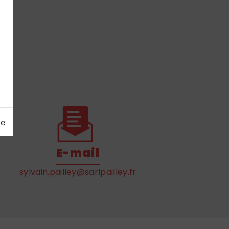
ge
E-mail
sylvain.pailley@sarlpailley.fr