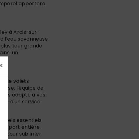
temporel apportera
ley à Arcis-sur-
 à l'eau savonneuse
plus, leur grande
ainsi un
×
on de volets
rtise, l'équipe de
 plus adapté à vos
ciez d'un service
onnels essentiels
 à part entière.
ique pour sublimer