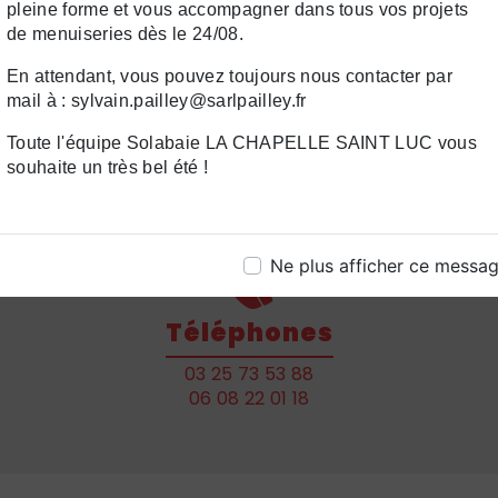
es volets battants sur mesure.
pleine forme et vous accompagner dans tous vos projets
de menuiseries dès le 24/08.
En attendant, vous pouvez toujours nous contacter par
Contactez-nous
mail à : sylvain.pailley@sarlpailley.fr
Toute l'équipe Solabaie LA CHAPELLE SAINT LUC vous
souhaite un très bel été !
Ne plus afficher ce messa
Téléphones
03 25 73 53 88
06 08 22 01 18