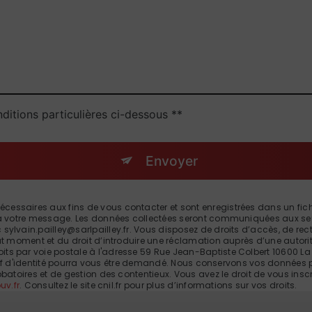
ditions particulières ci-dessous **
Envoyer
saires aux fins de vous contacter et sont enregistrées dans un fichier
 à votre message. Les données collectées seront communiquées aux seul
lvain.pailley@sarlpailley.fr. Vous disposez de droits d’accès, de rectifi
ut moment et du droit d’introduire une réclamation auprès d’une autorité
s par voie postale à l'adresse 59 Rue Jean-Baptiste Colbert 10600 La 
icatif d'identité pourra vous être demandé. Nous conservons vos données
obatoires et de gestion des contentieux. Vous avez le droit de vous insc
uv.fr
. Consultez le site cnil.fr pour plus d’informations sur vos droits.