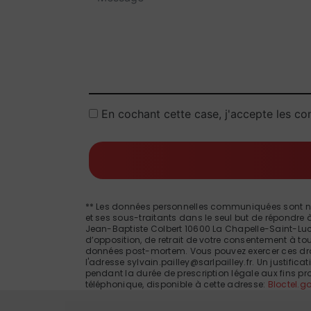
En cochant cette case, j'accepte les con
** Les données personnelles communiquées sont néces
et ses sous-traitants dans le seul but de répondre
Jean-Baptiste Colbert 10600 La Chapelle-Saint-Luc sy
d’opposition, de retrait de votre consentement à to
données post-mortem. Vous pouvez exercer ces droit
l'adresse sylvain.pailley@sarlpailley.fr. Un justif
pendant la durée de prescription légale aux fins pr
téléphonique, disponible à cette adresse:
Bloctel.go