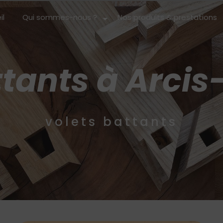
il
Qui sommes-nous ?
Nos produits & prestations
ttants à Arci
volets battants