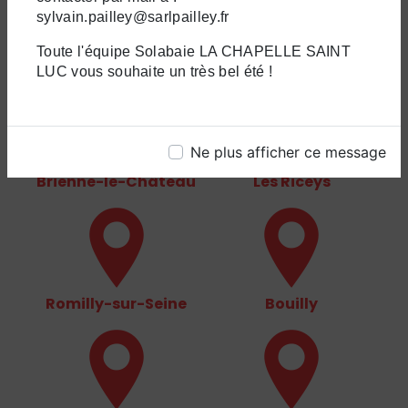
sylvain.pailley@sarlpailley.fr
La Chapelle-Saint-
Troyes
Toute l'équipe Solabaie LA CHAPELLE SAINT
Luc
LUC vous souhaite un très bel été !
Ne plus afficher ce message
Brienne-le-Château
Les Riceys
Romilly-sur-Seine
Bouilly