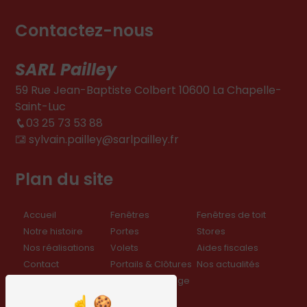
Contactez-nous
SARL Pailley
59 Rue Jean-Baptiste Colbert 10600 La Chapelle-
Saint-Luc
03 25 73 53 88
sylvain.pailley@sarlpailley.fr
Plan du site
Accueil
Fenêtres
Fenêtres de toit
Notre histoire
Portes
Stores
Nos réalisations
Volets
Aides fiscales
Contact
Portails & Clôtures
Nos actualités
Nos engagements
Portes de garage
Nos prestations