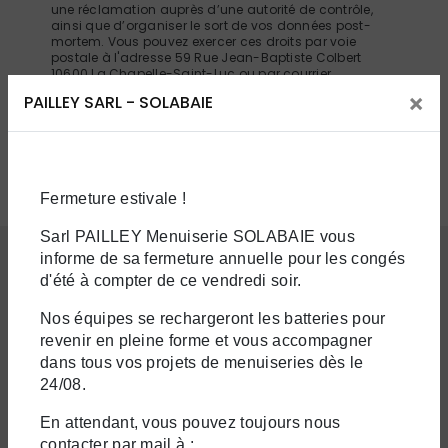
une réclamation auprès d’une autorité de contrôle,
ainsi que d’organiser le sort de vos données post-
mortem. Vous pouvez exercer ces droits par voie
postale à l'adresse 59 Rue Jean-Baptiste Colbert
10600 La Chapelle-Saint-Luc ou par courrier
électronique à l'adresse sylvain.pailley@sarlpailley.fr.
×
PAILLEY SARL - SOLABAIE
Un justificatif d'identité pourra vous être demandé.
Nous conservons vos données pendant la période de
prise de contact puis pendant la durée de prescription
légale aux fins probatoires et de gestion des
contentieux. Vous avez le droit de vous inscrire sur la
liste d'opposition au démarchage téléphonique,
Fermeture estivale !
disponible à cette adresse:
Bloctel.gouv.fr
. Consultez
le site cnil.fr pour plus d’informations sur vos droits.
Sarl PAILLEY Menuiserie SOLABAIE vous
informe de sa fermeture annuelle pour les congés
d'été à compter de ce vendredi soir.
Nos interventions sur ces villes
Nos équipes se rechargeront les batteries pour
revenir en pleine forme et vous accompagner
dans tous vos projets de menuiseries dès le
24/08.
En attendant, vous pouvez toujours nous
contacter par mail à :