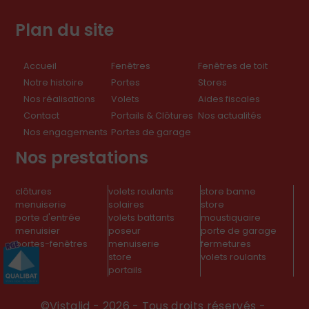
Plan du site
Accueil
Fenêtres
Fenêtres de toit
Notre histoire
Portes
Stores
Nos réalisations
Volets
Aides fiscales
Contact
Portails & Clôtures
Nos actualités
Nos engagements
Portes de garage
Nos prestations
clôtures
volets roulants
store banne
menuiserie
solaires
store
porte d'entrée
volets battants
moustiquaire
menuisier
poseur
porte de garage
portes-fenêtres
menuiserie
fermetures
store
volets roulants
portails
©
Vistalid
- 2026 - Tous droits réservés -